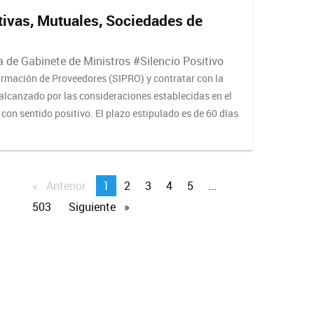
ivas, Mutuales, Sociedades de
 de Gabinete de Ministros #Silencio Positivo
formación de Proveedores (SIPRO) y contratar con la
alcanzado por las consideraciones establecidas en el
o con sentido positivo. El plazo estipulado es de 60 días
Anterior
page
You're
1
page
2
page
3
page
4
page
5
page
...
on
page
503
Siguiente
page
page