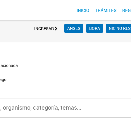
INICIO
TRÁMITES
REG
ANSES
BORA
NIC NO RE
INGRESAR
lacionada.
ago.