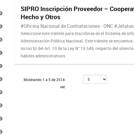
SIPRO Inscripción Proveedor – Cooperat
3
Hecho y Otros
#Oficina Nacional de Contrataciones - ONC #Jefatura
0
Seleccione este trámite para Inscribirse en el Sistema de In
3
Administración Pública Nacional. Este trámite se encuentra 
inciso b) del Art. 10 de la Ley N° 19.549, respecto del silenci
1
hábiles administrativos
1
0
Mostrando 1 a 5 de 2514-
ver:
3
8
5
2