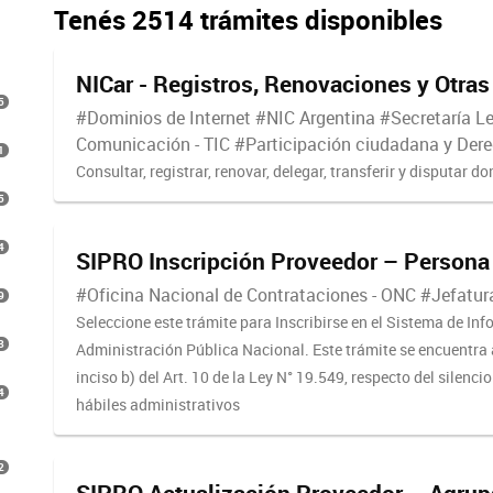
Tenés 2514 trámites disponibles
NICar - Registros, Renovaciones y Otra
5
#Dominios de Internet #NIC Argentina #Secretaría Le
Comunicación - TIC #Participación ciudadana y Der
1
Consultar, registrar, renovar, delegar, transferir y disputar d
5
4
SIPRO Inscripción Proveedor – Persona 
#Oficina Nacional de Contrataciones - ONC #Jefatura
9
Seleccione este trámite para Inscribirse en el Sistema de In
3
Administración Pública Nacional. Este trámite se encuentra 
inciso b) del Art. 10 de la Ley N° 19.549, respecto del silenci
4
hábiles administrativos
2
SIPRO Actualización Proveedor – Agrup